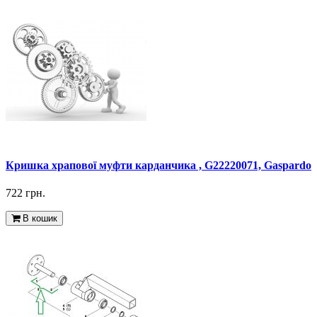
Кришка храпової муфти карданчика , G22220071, Gaspardo
722 грн.
В кошик