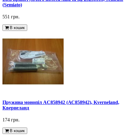
(Semiato)
551 грн.
В кошик
Пружина монопіл AC858942 (АС858942), Kverneland,
Квернеланд
174 грн.
В кошик