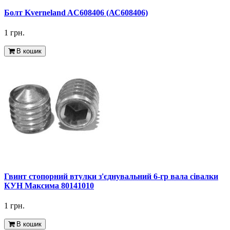
Болт Kverneland AC608406 (АС608406)
1 грн.
В кошик
Гвинт стопорний втулки з'єднувальний 6-гр вала сівалки
КУН Максима 80141010
1 грн.
В кошик