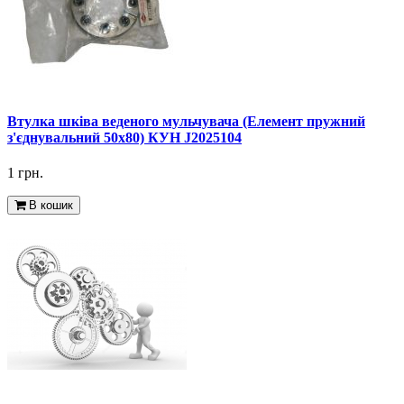
Втулка шківа веденого мульчувача (Елемент пружний
з'єднувальний 50х80) КУН J2025104
1 грн.
В кошик