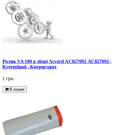
Ролик VA 180 в зборі Accord AC827092 АС827092 ,
Kverneland , Квернеланд
1 грн.
В кошик