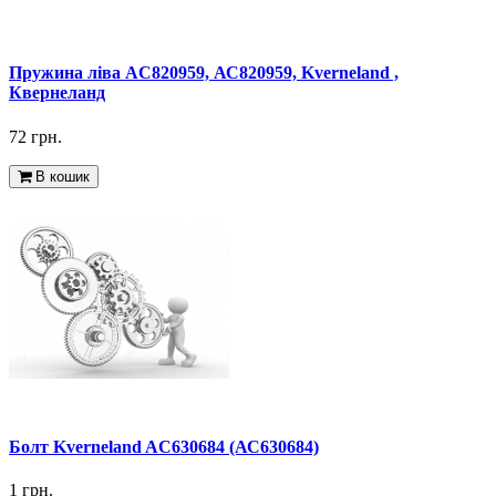
Пружина ліва AC820959, АС820959, Kverneland ,
Квернеланд
72 грн.
В кошик
Болт Kverneland AC630684 (АС630684)
1 грн.