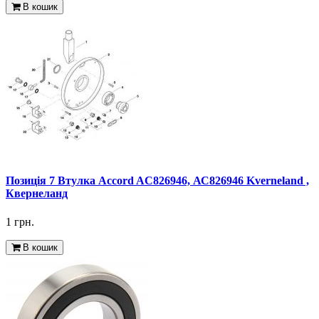
В кошик
Позиція 7 Втулка Accord AC826946, АС826946 Kverneland ,
Квернеланд
1 грн.
В кошик