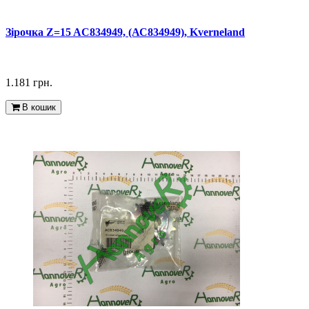
Зірочка Z=15 AC834949, (АС834949), Kverneland
1.181 грн.
В кошик