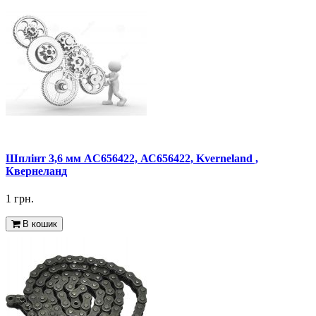
Шплінт 3,6 мм AC656422, АС656422, Kverneland ,
Квернеланд
1 грн.
В кошик