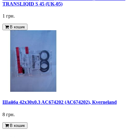
TRANSLIQID S 45 (UK-05)
1 грн.
В кошик
Шайба 42x30x0.3 AC674202 (АС674202), Kverneland
8 грн.
В кошик