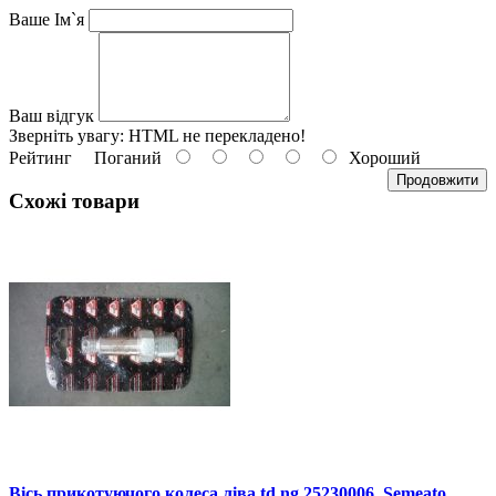
Ваше Ім`я
Ваш відгук
Зверніть увагу:
HTML не перекладено!
Рейтинг
Поганий
Хороший
Продовжити
Схожі товари
Вісь прикотуючого колеса ліва td ng 25230006, Semeato