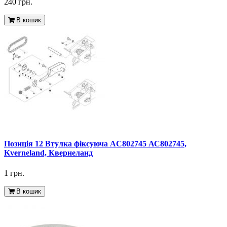
240 грн.
В кошик
Позиція 12 Втулка фіксуюча AC802745 АС802745,
Kverneland, Квернеланд
1 грн.
В кошик