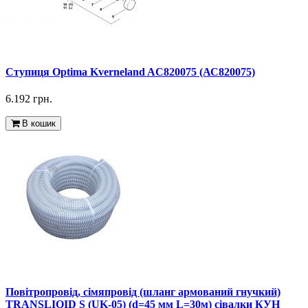
Ступиця Optima Kverneland AC820075 (АС820075)
6.192 грн.
В кошик
Повітропровід, сімяпровід (шланг армований гнучкий)
TRANSLIQID S (UK-05) (d=45 мм L=30м) сівалки КУН