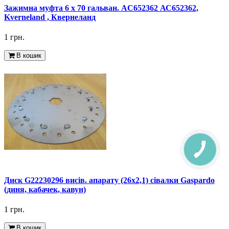
Зажимна муфта 6 x 70 гальван. AC652362 АС652362,
Kverneland , Квернеланд
1 грн.
В кошик
Диск G22230296 висів. апарату (26х2,1) сівалки Gaspardo
(диня, кабачек, кавун)
1 грн.
В кошик