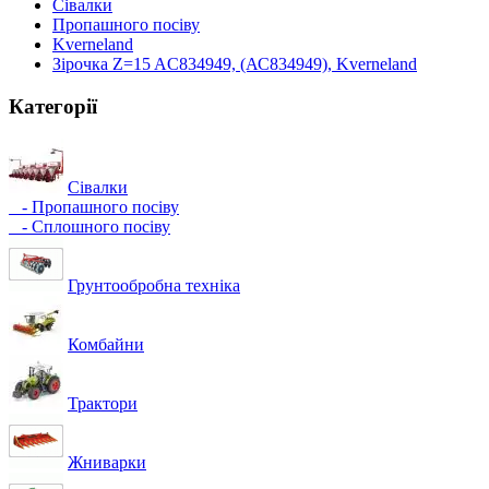
Сівалки
Пропашного посіву
Kverneland
Зірочка Z=15 AC834949, (АС834949), Kverneland
Категорії
Сівалки
- Пропашного посіву
- Сплошного посіву
Грунтообробна техніка
Комбайни
Трактори
Жниварки