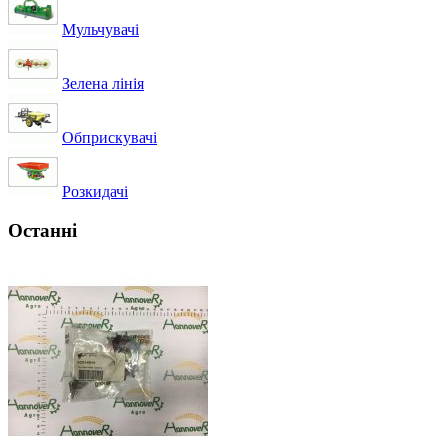
Мульчувачі
Зелена лінія
Обприскувачі
Розкидачі
Останні