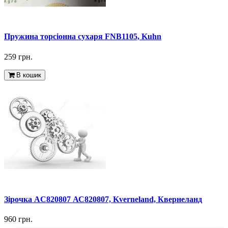
Пружина торсіонна сухаря FNB1105, Kuhn
259 грн.
В кошик
Зірочка AC820807 АС820807, Kverneland, Квернеланд
960 грн.