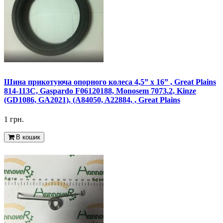
Шина прикотуюча опорного колеса 4,5” x 16” , Great Plains
814-113C, Gaspardo F06120188, Monosem 7073.2, Kinze
(GD1086, GA2021), (A84050, A22884, , Great Plains
1 грн.
В кошик