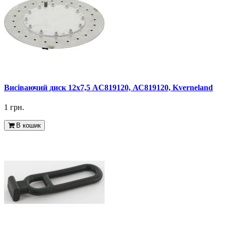
Висіваючий диск 12х7,5 AC819120, АС819120, Kverneland
1 грн.
В кошик