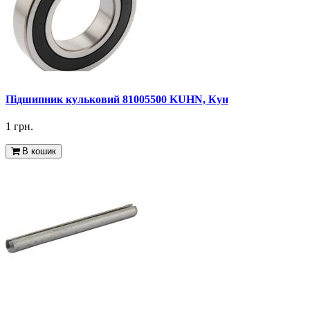
Підшипник кульковий 81005500 KUHN, Кун
1 грн.
В кошик