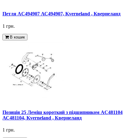
Петля AC494907 АС494907, Kverneland , Квернеланд
1 грн.
В кошик
Позиція 25 Леміш короткий з підшипником AC481104
АС481104, Kverneland , Квернеланд
1 грн.