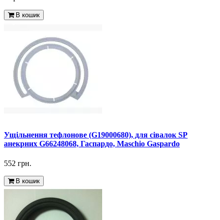
В кошик
Ущільнення тефлонове (G19000680), для сівалок SP
анекрних G66248068, Гаспардо, Maschio Gaspardo
552 грн.
В кошик