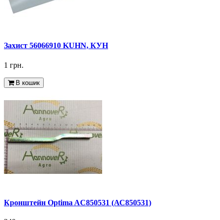
Захист 56066910 KUHN, КУН
1 грн.
В кошик
Кронштейн Optima AC850531 (АС850531)