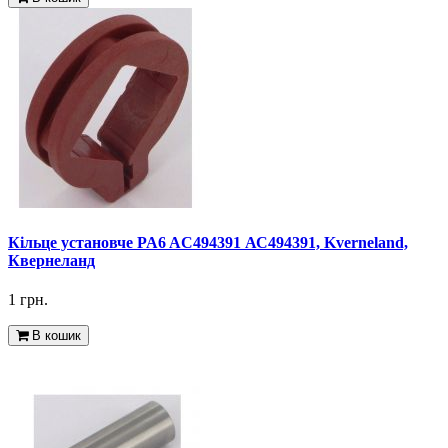
Кільце установче PA6 AC494391 АС494391, Kverneland,
Квернеланд
1 грн.
В кошик