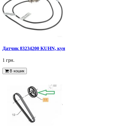
Датчик 83234200 KUHN, кун
1 грн.
В кошик