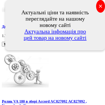
×
Актуальні ціни та наявність
переглядайте на нашому
новому сайті
Диск 25070057A, (56020006), Semeato
Актуальна інфомація про
1.752 грн.
цей товар на новому сайті
В кошик
Ролик VA 180 в зборі Accord AC827092 АС827092 ,