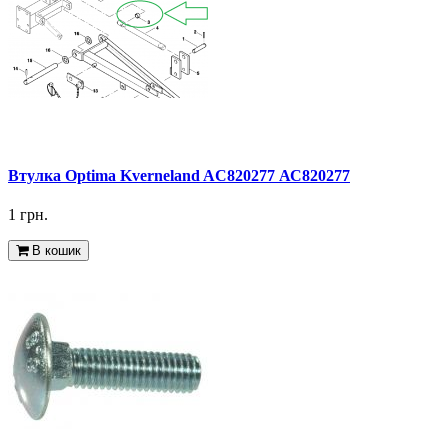
Втулка Optima Kverneland AC820277 АС820277
1 грн.
В кошик