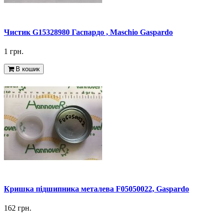
Чистик G15328980 Гаспардо , Maschio Gaspardo
1 грн.
В кошик
Кришка підшипника металева F05050022, Gaspardo
162 грн.