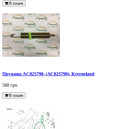
В кошик
Пружина AC825790, (АС825790), Kverneland
588 грн.
В кошик