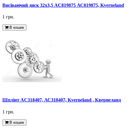
Висіваючий диск 32х3,5 AC819875 АС819875, Kverneland
1 грн.
В кошик
Шплінт AC318407, АС318407, Kverneland , Квернеланд
1 грн.
В кошик