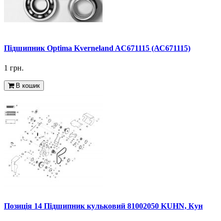
Підшипник Optima Kverneland AC671115 (АС671115)
1 грн.
В кошик
Позиція 14 Підшипник кульковий 81002050 KUHN, Кун