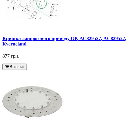
Кришка ланцюгового приводу OP, АС829527, AC829527,
Kverneland
877 грн.
В кошик