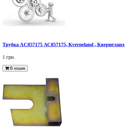
Трубка AC857175 АС857175, Kverneland , Квернеланд
1 грн.
В кошик