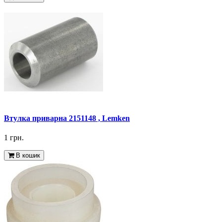
Втулка приварна 2151148 , Lemken
1 грн.
В кошик