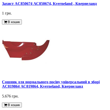
Захист AC850674 АС850674, Kverneland , Квернеланд
1 грн.
В кошик
Сошник для нормального посіву універсальний в зборі
AC819864 АС819864, Kverneland, Квернеланд
5.676 грн.
В кошик