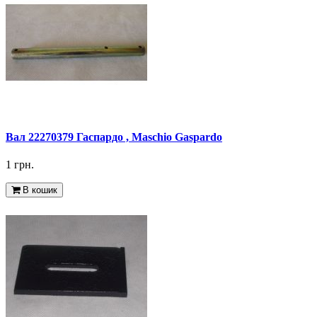
Вал 22270379 Гаспардо , Maschio Gaspardo
1 грн.
В кошик