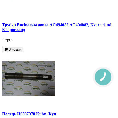
Трубка Висіваюча довга AC494082 АС494082, Kverneland ,
Квернеланд
1 грн.
В кошик
Палець H0507370 Kuhn, Кун