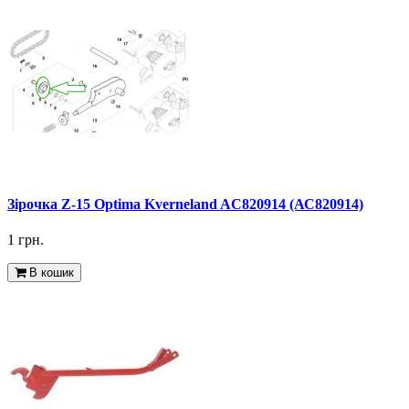
Зірочка Z-15 Optima Kverneland AC820914 (АС820914)
1 грн.
В кошик