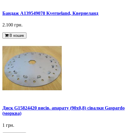
Бандаж A139549078 Kverneland, Квернеланд
2.100 грн.
В кошик
Диск G15824420 висів. апарату (90х0,8) сівалки Gaspardo
(морква)
1 грн.