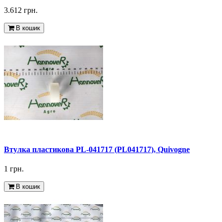
3.612 грн.
В кошик
Втулка пластикова PL-041717 (PL041717), Quivogne
1 грн.
В кошик