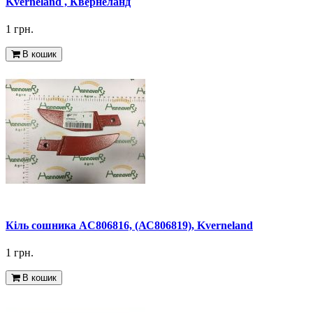
Kverneland , Квернеланд
1 грн.
В кошик
Кіль сошника AC806816, (АС806819), Kverneland
1 грн.
В кошик