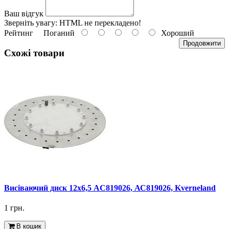
Ваш відгук
Зверніть увагу:
HTML не перекладено!
Рейтинг
Поганий
Хороший
Продовжити
Схожі товари
Висіваючий диск 12х6,5 AC819026, АС819026, Kverneland
1 грн.
В кошик