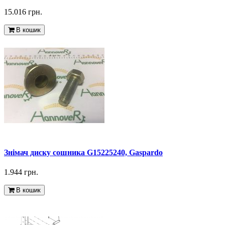
15.016 грн.
В кошик
Знімач диску сошника G15225240, Gaspardo
1.944 грн.
В кошик