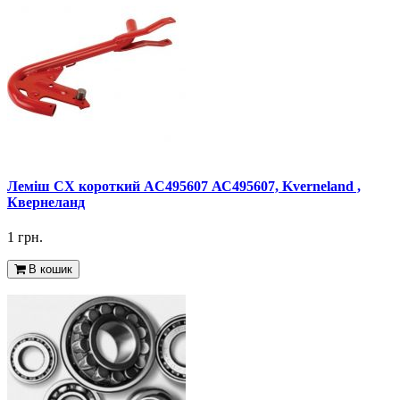
Леміш CX короткий AC495607 АС495607, Kverneland ,
Квернеланд
1 грн.
В кошик