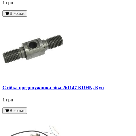
1 грн.
В кошик
Стійка предплужника ліва 261147 KUHN, Кун
1 грн.
В кошик