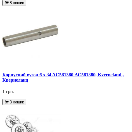
В кошик
Корпусний вузол 6 x 34 AC581380 АС581380, Kverneland ,
Квернеланд
1 грн.
В кошик