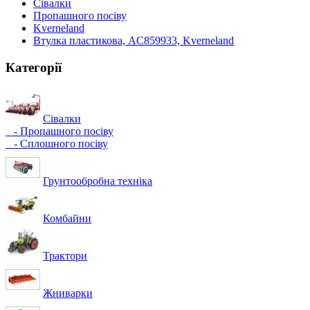
Сівалки
Пропашного посіву
Kverneland
Втулка пластикова, AC859933, Kverneland
Категорії
Сівалки
- Пропашного посіву
- Сплошного посіву
Грунтообробна техніка
Комбайни
Трактори
Жниварки