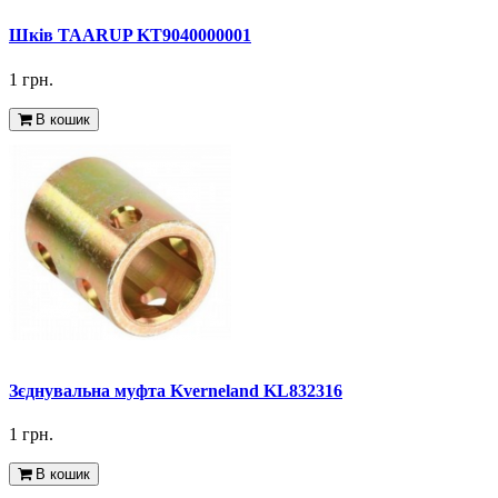
Шків TAARUP KT9040000001
1 грн.
В кошик
Зєднувальна муфта Kverneland KL832316
1 грн.
В кошик