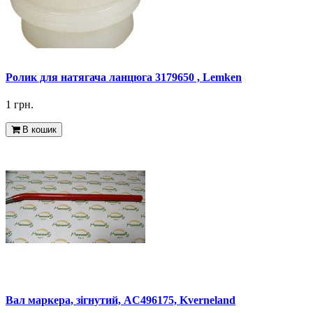
Ролик для натягача ланцюга 3179650 , Lemken
1 грн.
В кошик
Вал маркера, зігнутий, AC496175, Kverneland