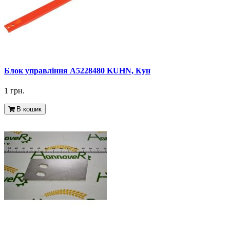
Блок управління A5228480 KUHN, Кун
1 грн.
В кошик