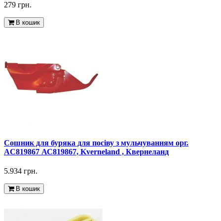
279 грн.
В кошик
Сошник для буряка для посіву з мульчуванням орг.
AC819867 АС819867, Kverneland , Квернеланд
5.934 грн.
В кошик