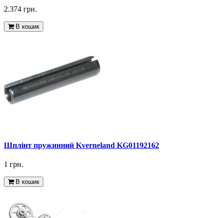
2.374 грн.
В кошик
Шплінт пружинний Kverneland KG01192162
1 грн.
В кошик