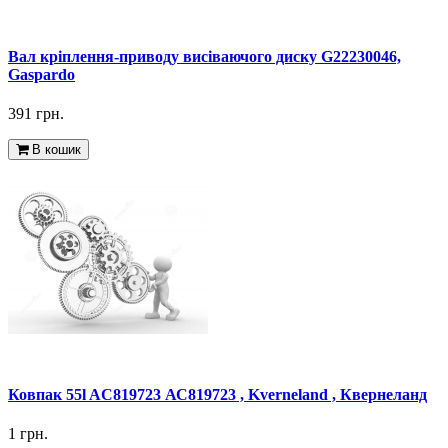
Вал кріплення-приводу висіваючого диску G22230046,
Gaspardo
391 грн.
В кошик
Ковпак 55l AC819723 АС819723 , Kverneland , Квернеланд
1 грн.