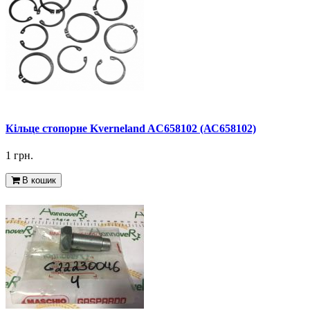
Кільце стопорне Kverneland AC658102 (АС658102)
1 грн.
В кошик