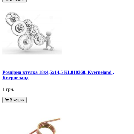
Розпірна втулка 18x4,5x14,5 KL810368, Kverneland ,
Квернеланд
1 грн.
В кошик