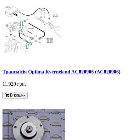
Трансмісія Optima Kverneland AC820906 (АС820906)
11.920 грн.
В кошик