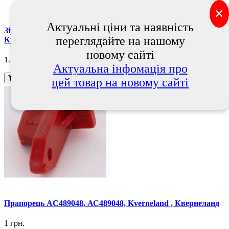
×
Актуальні ціни та наявність
Зірочки ланцюга Z = 13 AC850134 АС850134, Kverneland,
переглядайте на нашому
Квернеланд
новому сайті
1.168 грн.
Актуальна інфомація про
В кошик
цей товар на новому сайті
Прапорець AC489048, АС489048, Kverneland , Квернеланд
1 грн.