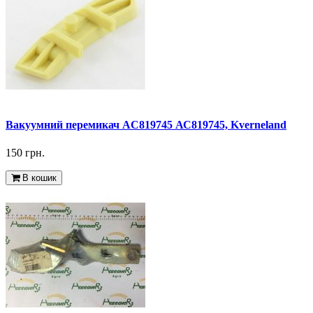
Вакуумний перемикач AC819745 АС819745, Kverneland
150 грн.
В кошик