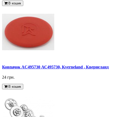
В кошик
Ковпачок AC495730 АС495730, Kverneland , Квернеланд
24 грн.
В кошик