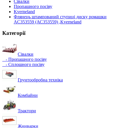
Сівалки
Пропашного посіву
Kverneland
Флянець штампований ступиці диску ромашки
AC353559 (АС353559) ,Kverneland
Категорії
Сівалки
- Пропашного посіву
- Сплошного посіву
Грунтообробна техніка
Комбайни
Трактори
Жниварки