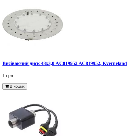
Висіваючий диск 48х3,0 AC819952 АС819952, Kverneland
1 грн.
В кошик