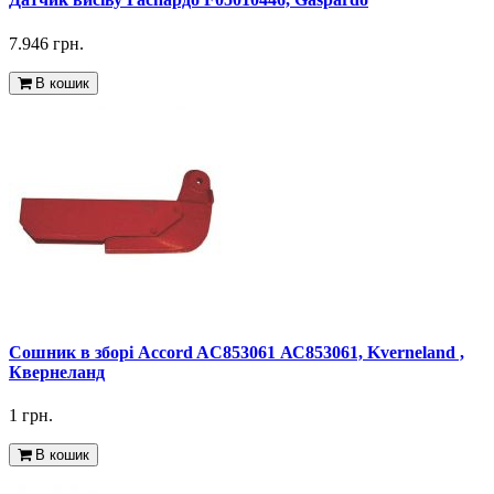
7.946 грн.
В кошик
Сошник в зборі Accord AC853061 АС853061, Kverneland ,
Квернеланд
1 грн.
В кошик