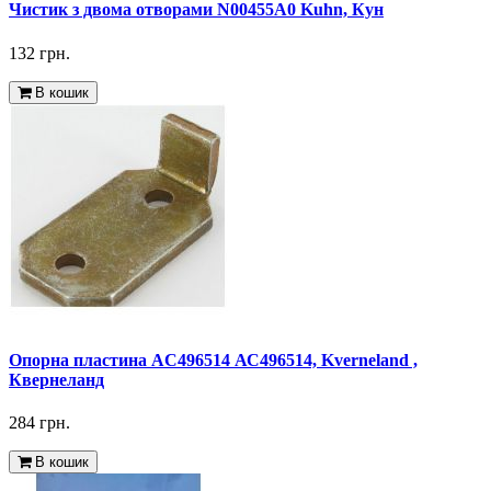
Чистик з двома отворами N00455A0 Kuhn, Кун
132 грн.
В кошик
Опорна пластина AC496514 АС496514, Kverneland ,
Квернеланд
284 грн.
В кошик