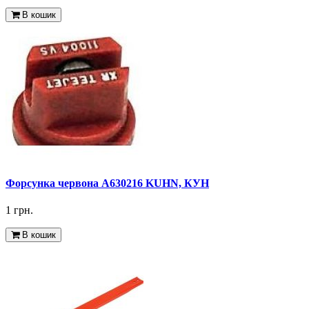
В кошик
Форсунка червона A630216 KUHN, КУН
1 грн.
В кошик