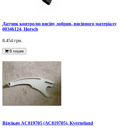
Датчик контролю висіву добрив, висівного матеріалу
00346124, Horsch
8.454 грн.
В кошик
Відсікач AC819705 (АС819705), Kverneland