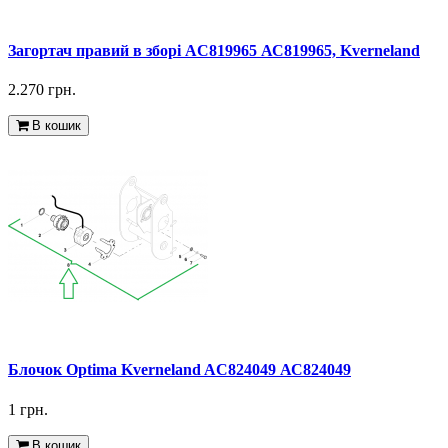
Загортач правий в зборі AC819965 АС819965, Kverneland
2.270 грн.
В кошик
Блочок Optima Kverneland AC824049 АС824049
1 грн.
В кошик