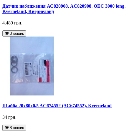
Датчик наближення АС820908, AC820908, OEC 3000 long,
Kverneland, Квернеланд
4.489 грн.
В кошик
Шайба 20x80x0.5 AC674552 (АС674552), Kverneland
34 грн.
В кошик