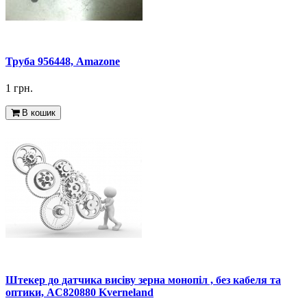
Труба 956448, Amazone
1 грн.
В кошик
Штекер до датчика висіву зерна монопіл , без кабеля та
оптики, AC820880 Kverneland