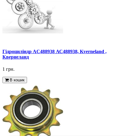
Гідроциліндр AC488938 АС488938, Kverneland ,
Квернеланд
1 грн.
В кошик