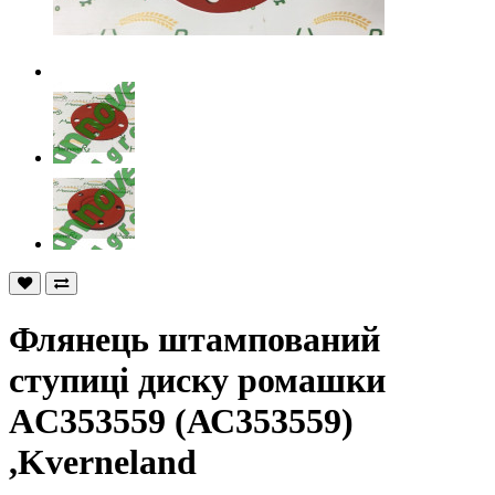
Флянець штампований
ступиці диску ромашки
AC353559 (АС353559)
,Kverneland