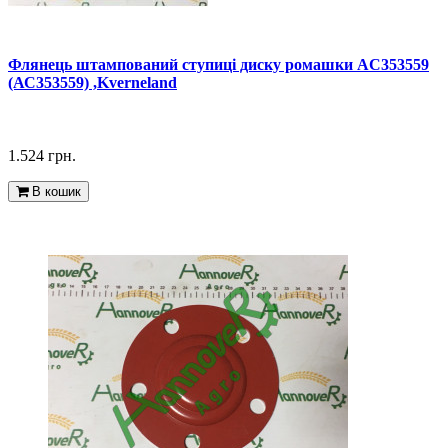
Флянець штампований ступиці диску ромашки AC353559
(АС353559) ,Kverneland
1.524 грн.
В кошик