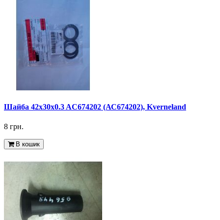
Шайба 42x30x0.3 AC674202 (АС674202), Kverneland
8 грн.
В кошик