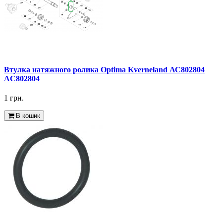
Втулка натяжного ролика Optima Kverneland АС802804
AC802804
1 грн.
В кошик