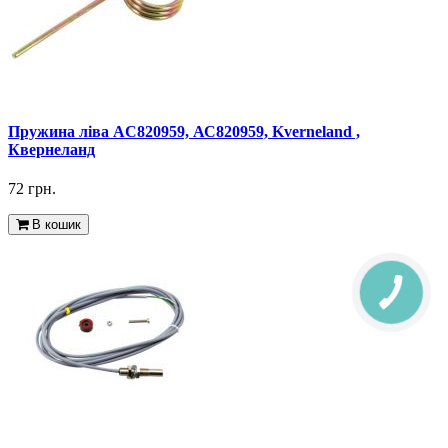
Пружина ліва AC820959, АС820959, Kverneland ,
Квернеланд
72 грн.
В кошик