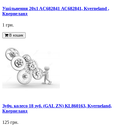
Ущільнення 20x1 AC682841 АС682841, Kverneland ,
Квернеланд
1 грн.
В кошик
Зубч. колесо 18 зуб. (GAL ZN) KL860163, Kverneland,
Квернеланд
125 грн.