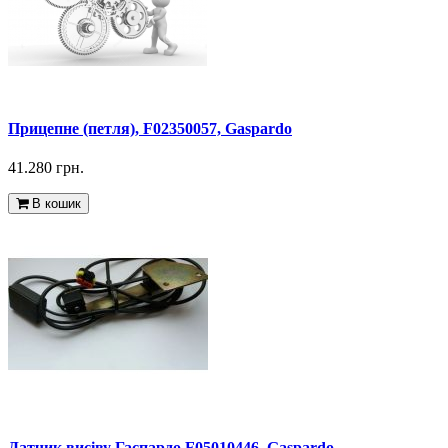
Прицепне (петля), F02350057, Gaspardo
41.280 грн.
В кошик
Датчик висіву Гаспардо F05010446, Gaspardo