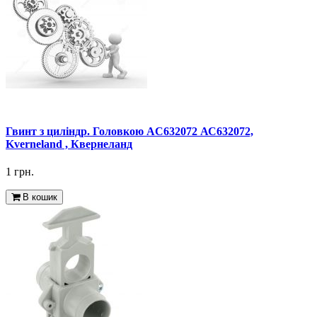
Гвинт з циліндр. Головкою AC632072 АС632072,
Kverneland , Квернеланд
1 грн.
В кошик