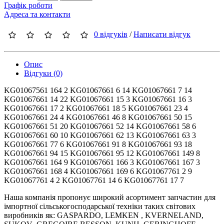
Графік роботи
Адреса та контакти
0 відгуків
/
Написати відгук
Опис
Відгуки (0)
KG01067561 164 2 KG01067661 6 14 KG01067661 7 14
KG01067661 14 22 KG01067661 15 3 KG01067661 16 3
KG01067661 17 2 KG01067661 18 5 KG01067661 23 4
KG01067661 24 4 KG01067661 46 8 KG01067661 50 15
KG01067661 51 20 KG01067661 52 14 KG01067661 58 6
KG01067661 60 10 KG01067661 62 13 KG01067661 63 3
KG01067661 77 6 KG01067661 91 8 KG01067661 93 18
KG01067661 94 15 KG01067661 95 12 KG01067661 149 8
KG01067661 164 9 KG01067661 166 3 KG01067661 167 3
KG01067661 168 4 KG01067661 169 6 KG01067761 2 9
KG01067761 4 2 KG01067761 14 6 KG01067761 17 7
Наша компанія пропонує широкий асортимент запчастин для
імпортної сільськогосподарської техніки таких світових
виробників як: GASPARDO, LEMKEN , KVERNELAND,