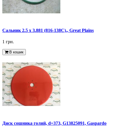
Сальник 2.5 x 3.881 (816-138C)., Great Plains
1 грн.
В кошик
Диск сошника голий, d=373, G13825091, Gaspardo