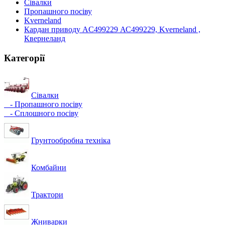
Сівалки
Пропашного посіву
Kverneland
Кардан приводу AC499229 АС499229, Kverneland ,
Квернеланд
Категорії
Сівалки
- Пропашного посіву
- Сплошного посіву
Грунтообробна техніка
Комбайни
Трактори
Жниварки