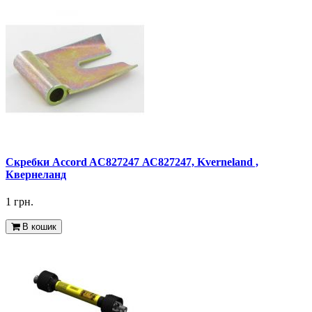
Скребки Accord AC827247 АС827247, Kverneland ,
Квернеланд
1 грн.
В кошик