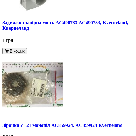
Задвижка запірна монт. AC490783 АС490783, Kverneland,
Квернеланд
1 грн.
В кошик
Зірочка Z=21 монопіл АС859924, AC859924 Kverneland