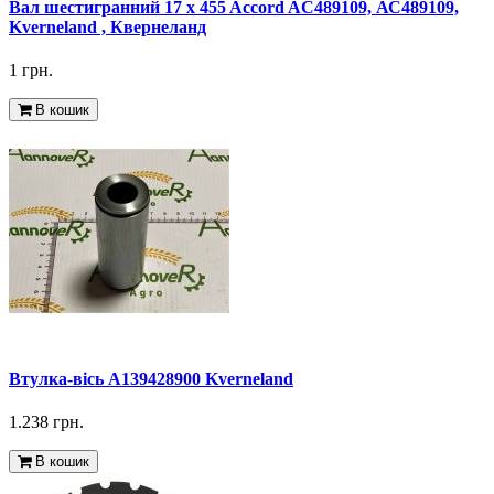
Вал шестигранний 17 x 455 Accord AC489109, АС489109,
Kverneland , Квернеланд
1 грн.
В кошик
Втулка-вісь A139428900 Kverneland
1.238 грн.
В кошик