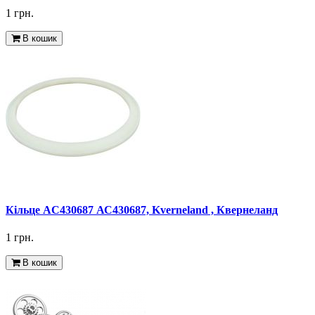
1 грн.
В кошик
Кільце AC430687 АС430687, Kverneland , Квернеланд
1 грн.
В кошик