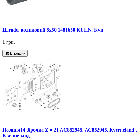
Штифт роликовий 6x50 1481650 KUHN, Кун
1 грн.
В кошик
Позиція14 Зірочка Z = 21 AC852945, АС852945, Kverneland ,
Квернеланд