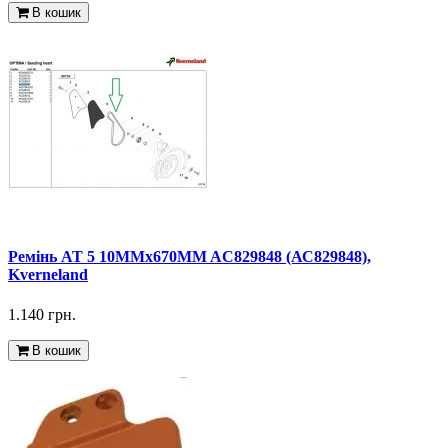
В кошик
Ремінь AT 5 10MMx670MM AC829848 (АС829848),
Kverneland
1.140 грн.
В кошик