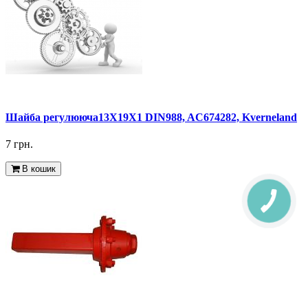
Шайба регулююча13X19X1 DIN988, AC674282, Kverneland
7 грн.
В кошик