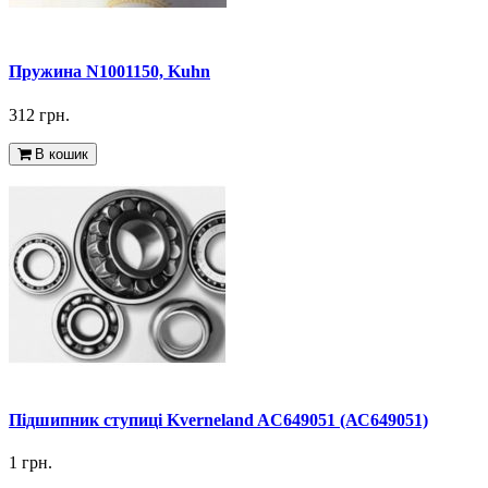
Пружина N1001150, Kuhn
312 грн.
В кошик
Підшипник ступиці Kverneland AC649051 (АС649051)
1 грн.