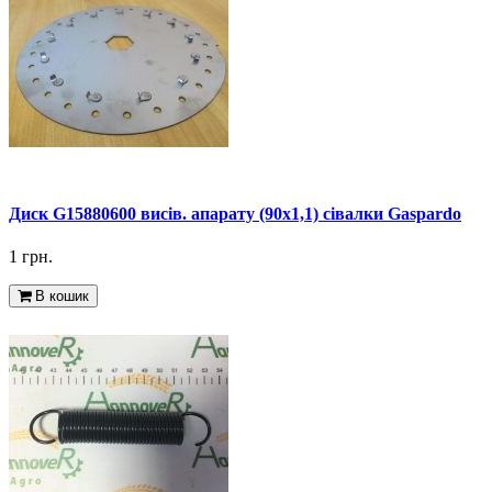
Диск G15880600 висів. апарату (90х1,1) сівалки Gaspardo
1 грн.
В кошик