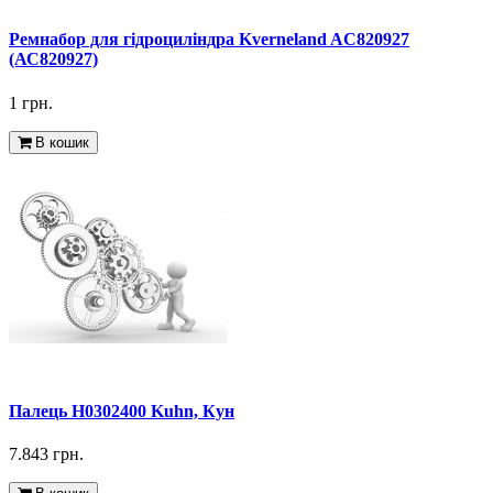
Ремнабор для гідроциліндра Kverneland AC820927
(АС820927)
1 грн.
В кошик
Палець H0302400 Kuhn, Кун
7.843 грн.