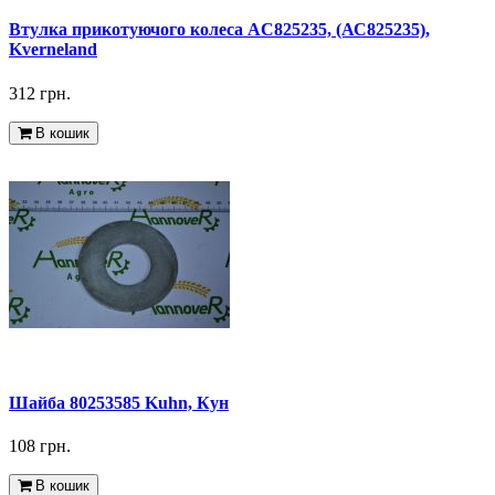
Втулка прикотуючого колеса AC825235, (АС825235),
Kverneland
312 грн.
В кошик
Шайба 80253585 Kuhn, Кун
108 грн.
В кошик