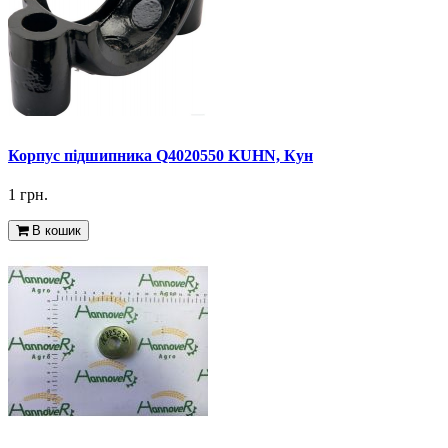
Корпус підшипника Q4020550 KUHN, Кун
1 грн.
В кошик