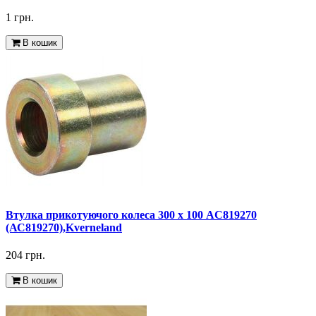
1 грн.
В кошик
Втулка прикотуючого колеса 300 х 100 AC819270
(АС819270),Kverneland
204 грн.
В кошик