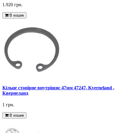
1.920 грн.
В кошик
Кільце стопірне внутрішнє 47мм 47247, Kverneland ,
Квернеланд
1 грн.
В кошик