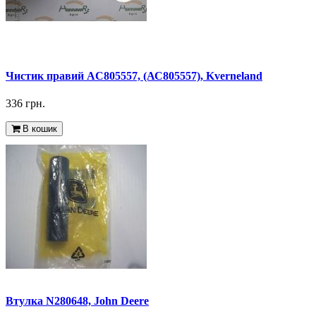
Чистик правий AC805557, (АС805557), Kverneland
336 грн.
В кошик
Втулка N280648, John Deere