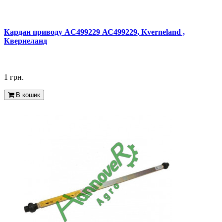
Кардан приводу AC499229 АС499229, Kverneland ,
Квернеланд
1 грн.
В кошик