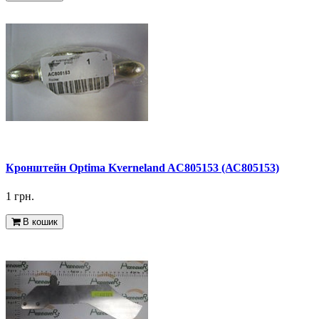
Кронштейн Optima Kverneland AC805153 (АС805153)
1 грн.
В кошик