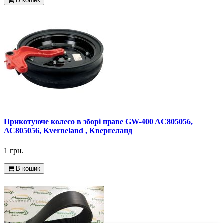
В кошик
Прикотуюче колесо в зборі праве GW-400 AC805056,
АС805056, Kverneland , Квернеланд
1 грн.
В кошик