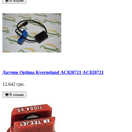
В кошик
Датчик Optima Kverneland АС820721 AC820721
12.642 грн.
В кошик