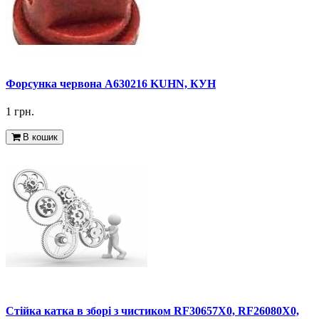
Форсунка червона A630216 KUHN, КУН
1 грн.
В кошик
Стійка катка в зборі з чистиком RF30657X0, RF26080X0,