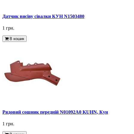
Датчик висіву сівалки КУН N1503480
1 грн.
В кошик
Рядовий сошник передній N01092A0 KUHN, Кун
1 грн.