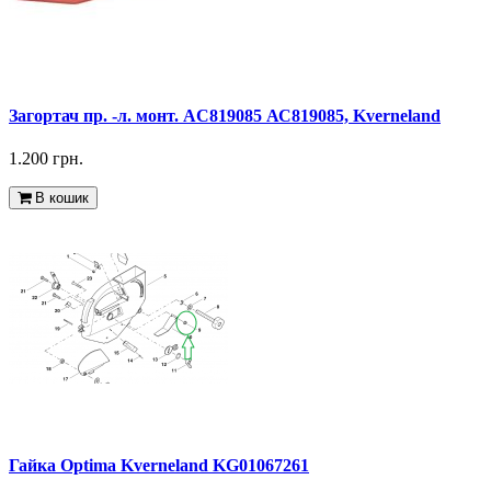
Загортач пр. -л. монт. AC819085 АС819085, Kverneland
1.200 грн.
В кошик
Гайка Optima Kverneland KG01067261