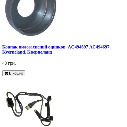
Ковпак пилозахисний оцинков. AC494697 АС494697,
Kverneland, Квернеланд
48 грн.
В кошик