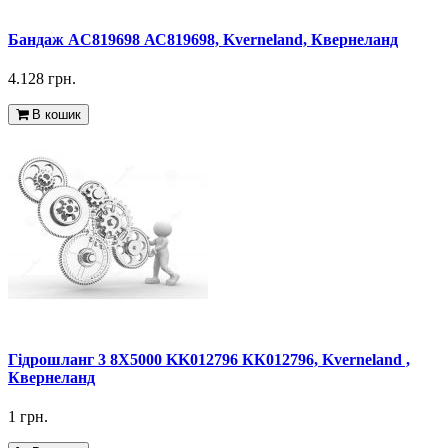
Бандаж AC819698 АС819698, Kverneland, Квернеланд
4.128 грн.
В кошик
Гідрошланг 3 8X5000 KK012796 КК012796, Kverneland ,
Квернеланд
1 грн.