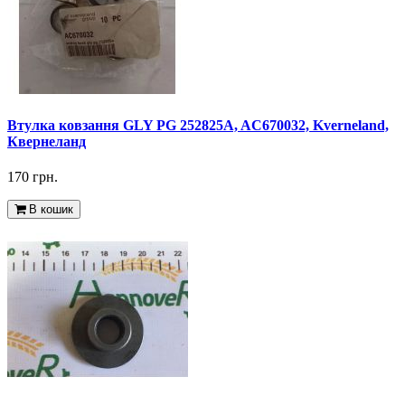
Втулка ковзання GLY PG 252825A, AC670032, Kverneland,
Квернеланд
170 грн.
В кошик