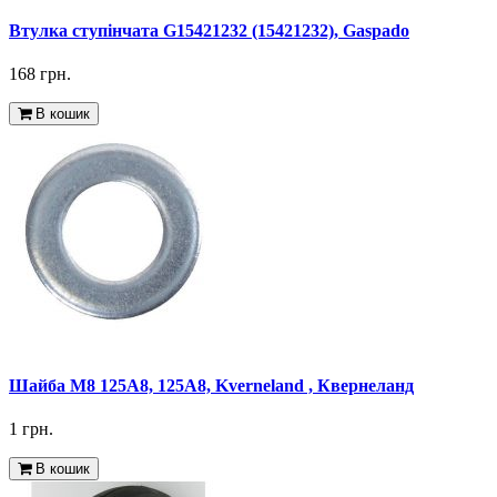
Втулка ступінчата G15421232 (15421232), Gaspado
168 грн.
В кошик
Шайба M8 125A8, 125А8, Kverneland , Квернеланд
1 грн.
В кошик