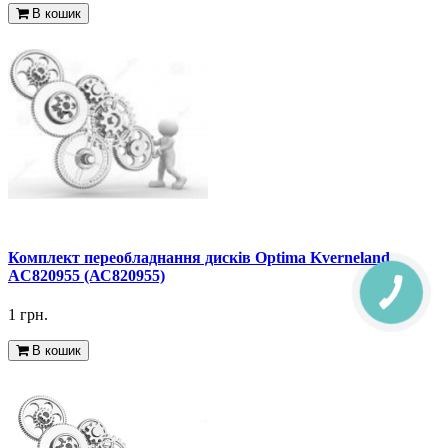
В кошик
Комплект переобладнання дисків Optima Kverneland
AC820955 (АС820955)
1 грн.
В кошик