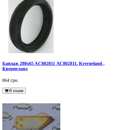
Бандаж 280x65 AC802811 АС802811, Kverneland ,
Квернеланд
864 грн.
В кошик