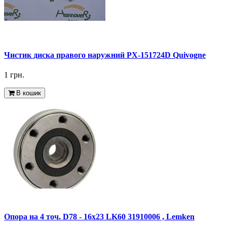
Чистик диска правого наружний PX-151724D Quivogne
1 грн.
В кошик
Опора на 4 точ. D78 - 16x23 LK60 31910006 , Lemken