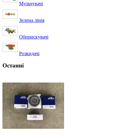
Мульчувачі
Зелена лінія
Обприскувачі
Розкидачі
Останні