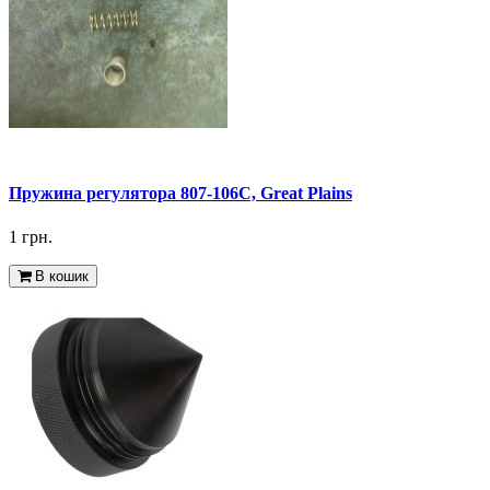
Пружина регулятора 807-106С, Great Plains
1 грн.
В кошик