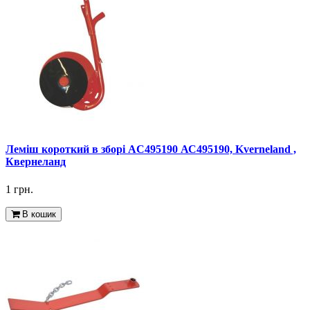
Леміш короткий в зборі AC495190 АС495190, Kverneland ,
Квернеланд
1 грн.
В кошик