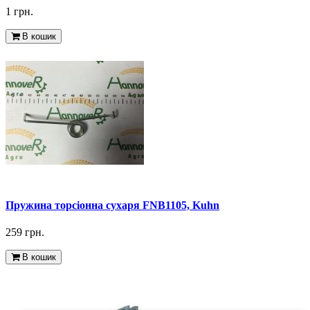
1 грн.
В кошик
Пружина торсіонна сухаря FNB1105, Kuhn
259 грн.
В кошик