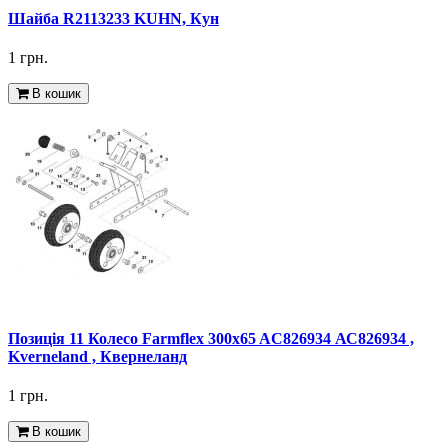
Шайба R2113233 KUHN, Кун
1 грн.
В кошик
Позиція 11 Колесо Farmflex 300x65 AC826934 АС826934 ,
Kverneland , Квернеланд
1 грн.
В кошик