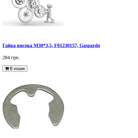
Гайка висока M30*3,5, F01230157, Gaspardo
284 грн.
В кошик