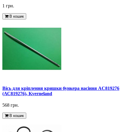
1 грн.
В кошик
Вісь для кріплення кришки бункера насіння AC819276
(АС819276), Kverneland
568 грн.
В кошик