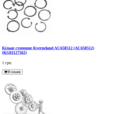
Кільце стопорне Kverneland AC658512 (АС658512)
(KG01127562)
1 грн.
В кошик