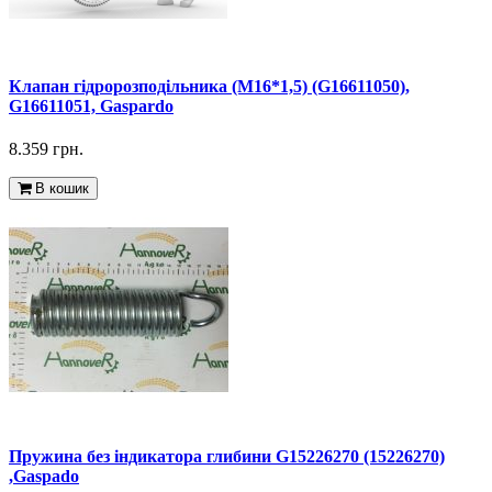
Клапан гідророзподільника (M16*1,5) (G16611050),
G16611051, Gaspardo
8.359 грн.
В кошик
Пружина без індикатора глибини G15226270 (15226270)
,Gaspado