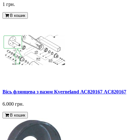
1 грн.
В кошик
Вісь флянцева з пазом Kverneland АС820167 AC820167
6.000 грн.
В кошик