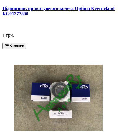
Підшипник прикотуючого колеса Optima Kverneland
KG01377800
1 грн.
В кошик