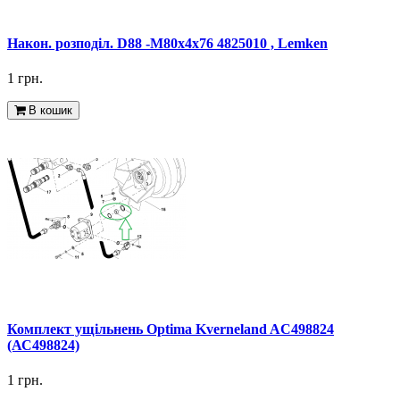
Након. розподіл. D88 -M80x4x76 4825010 , Lemken
1 грн.
В кошик
Комплект ущільнень Optima Kverneland AC498824
(АС498824)
1 грн.