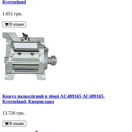
Kverneland
1.651 грн.
В кошик
Кожух надколісний в зборі AC489165 АС489165,
Kverneland, Квернеланд
13.726 грн.
В кошик