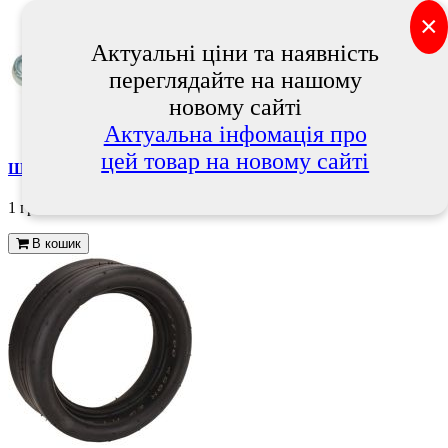
×
Актуальні ціни та наявність
переглядайте на нашому
новому сайті
Актуальна інфомація про
цей товар на новому сайті
Шплінт 5x45 94545, Kverneland , Квернеланд
1 грн.
В кошик