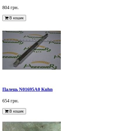
804 грн.
В кошик
Палець N01695A0 Kuhn
654 грн.
В кошик