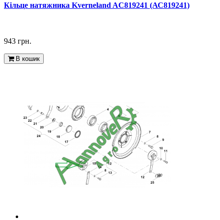
Кільце натяжника Kverneland AC819241 (АС819241)
943 грн.
В кошик