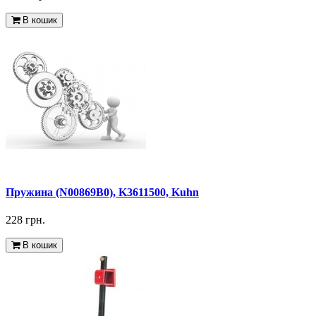
В кошик
Пружина (N00869B0), K3611500, Kuhn
228 грн.
В кошик