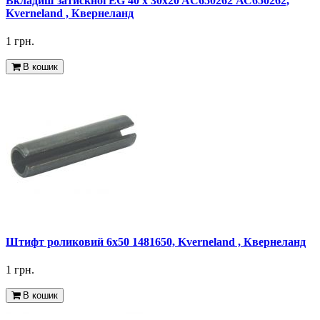
Вкладиш затискної EG 40 х 30x20 AC650262 АС650262,
Kverneland , Квернеланд
1 грн.
В кошик
Штифт роликовий 6x50 1481650, Kverneland , Квернеланд
1 грн.
В кошик