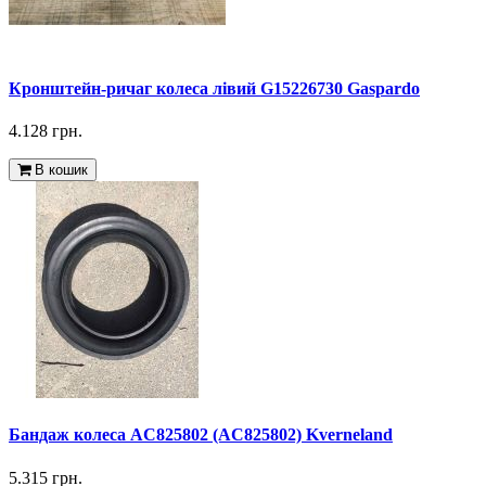
Кронштейн-ричаг колеса лівий G15226730 Gaspardo
4.128 грн.
В кошик
Бандаж колеса AC825802 (AC825802) Kverneland
5.315 грн.