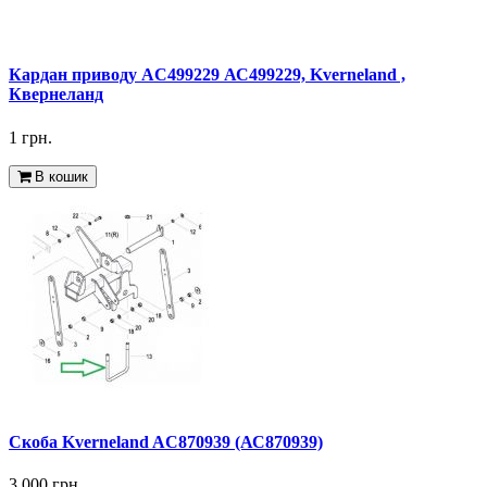
Кардан приводу AC499229 АС499229, Kverneland ,
Квернеланд
1 грн.
В кошик
Скоба Kverneland AC870939 (АС870939)
3.000 грн.