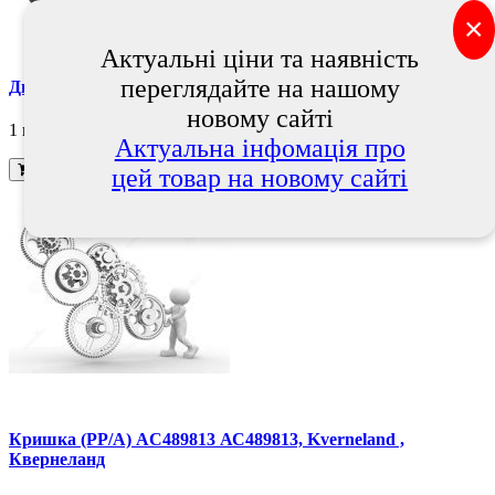
×
Актуальні ціни та наявність
переглядайте на нашому
Диск сошника D325 - 70 - 35x3 3490009 , Lemken
новому сайті
1 грн.
Актуальна інфомація про
В кошик
цей товар на новому сайті
Кришка (PP/A) AC489813 АС489813, Kverneland ,
Квернеланд