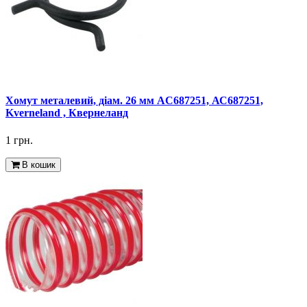
Хомут металевий, діам. 26 мм AC687251, АС687251,
Kverneland , Квернеланд
1 грн.
В кошик