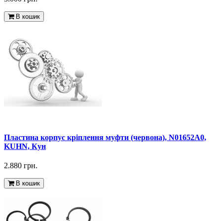
В кошик
Пластина корпус кріплення муфти (червона), N01652A0,
KUHN, Кун
2.880 грн.
В кошик