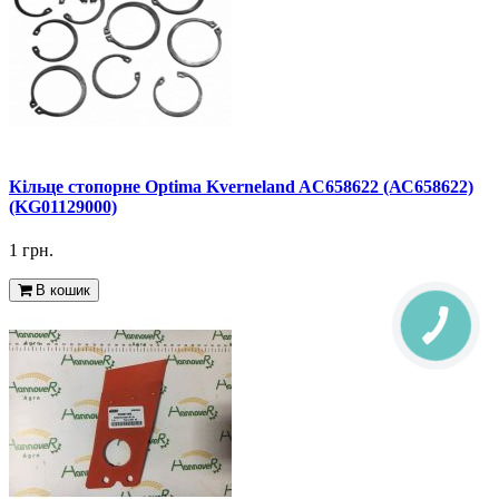
Кільце стопорне Optima Kverneland AC658622 (АС658622)
(KG01129000)
1 грн.
В кошик