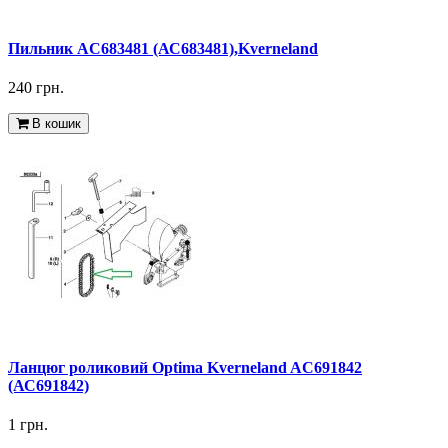
Пильник AC683481 (АС683481),Kverneland
240 грн.
В кошик
Ланцюг роликовий Optima Kverneland AC691842
(АС691842)
1 грн.