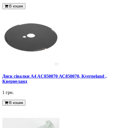
В кошик
Диск сівалки A4 AC850070 АС850070, Kverneland ,
Квернеланд
1 грн.
В кошик