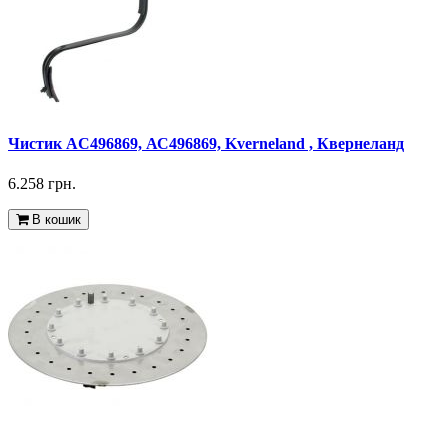
Чистик AC496869, АС496869, Kverneland , Квернеланд
6.258 грн.
В кошик