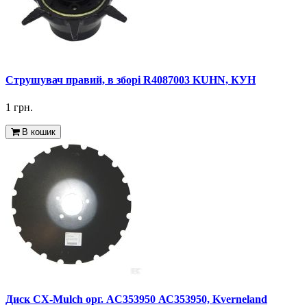
Струшувач правий, в зборі R4087003 KUHN, КУН
1 грн.
В кошик
Диск CX-Mulch орг. AC353950 АС353950, Kverneland