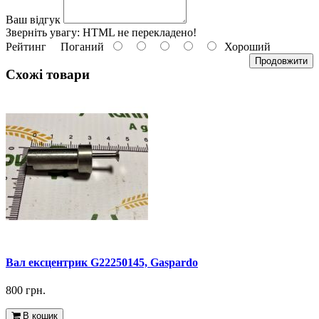
Ваш відгук
Зверніть увагу:
HTML не перекладено!
Рейтинг
Поганий
Хороший
Продовжити
Схожі товари
Вал ексцентрик G22250145, Gaspardo
800 грн.
В кошик