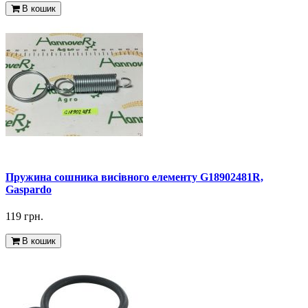
В кошик
Пружина сошника висівного елементу G18902481R,
Gaspardo
119 грн.
В кошик