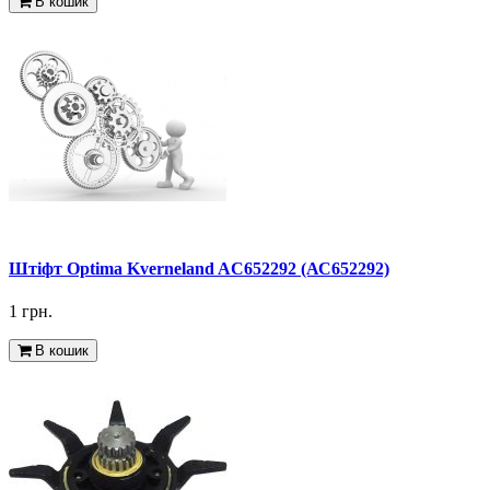
В кошик
Штіфт Оptima Kverneland AC652292 (АС652292)
1 грн.
В кошик