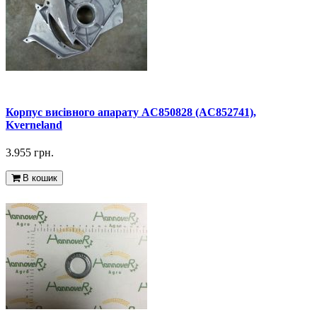
Корпус висівного апарату AC850828 (AC852741),
Kverneland
3.955 грн.
В кошик