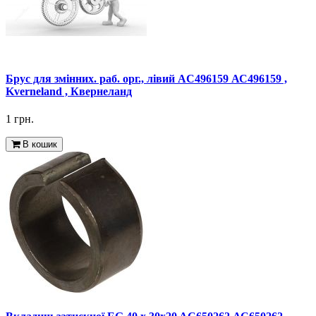
Брус для змінних. раб. орг., лівий AC496159 АС496159 ,
Kverneland , Квернеланд
1 грн.
В кошик