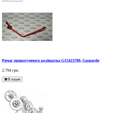
Ричаг прикотуючого коліщатка G15423780, Gaspardo
2.794 грн.
В кошик