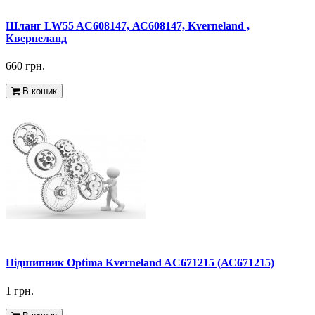
Шланг LW55 AC608147, АС608147, Kverneland ,
Квернеланд
660 грн.
В кошик
Підшипник Optima Kverneland AC671215 (АС671215)
1 грн.