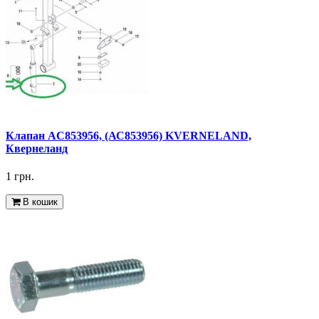
Клапан AC853956, (АС853956) KVERNELAND,
Квернеланд
1 грн.
В кошик