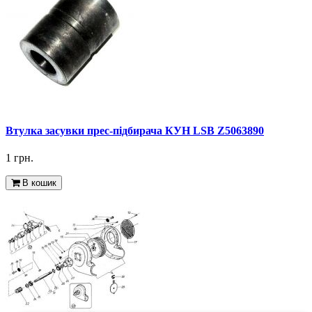
Втулка засувки прес-підбирача КУН LSB Z5063890
1 грн.
В кошик