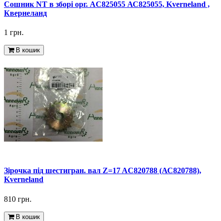
Сошник NT в зборі орг. AC825055 АС825055, Kverneland ,
Квернеланд
1 грн.
В кошик
Зірочка під шестигран. вал Z=17 AC820788 (АС820788),
Kverneland
810 грн.
В кошик