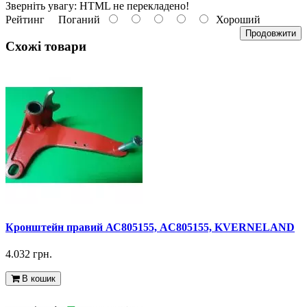
Зверніть увагу:
HTML не перекладено!
Рейтинг
Поганий
Хороший
Продовжити
Схожі товари
Кронштейн правий АС805155, AC805155, KVERNELAND
4.032 грн.
В кошик