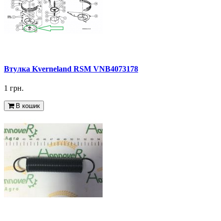
Втулка Kverneland RSM VNB4073178
1 грн.
В кошик