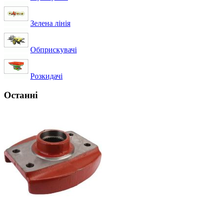
Зелена лінія
Обприскувачі
Розкидачі
Останні