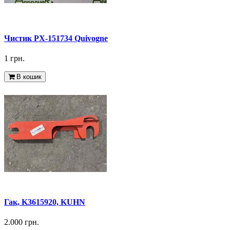
Чистик PX-151734 Quivogne
1 грн.
В кошик
Гак, K3615920, KUHN
2.000 грн.