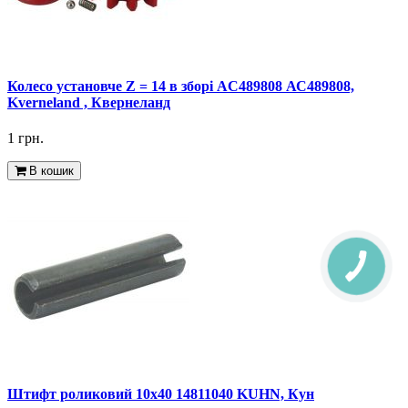
Колесо установче Z = 14 в зборі AC489808 АС489808,
Kverneland , Квернеланд
1 грн.
В кошик
Штифт роликовий 10x40 14811040 KUHN, Кун