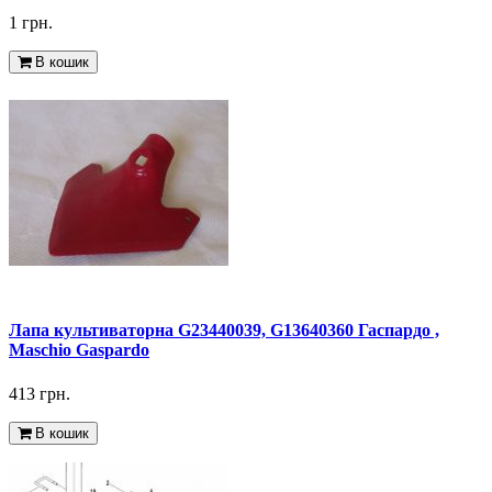
1 грн.
В кошик
Лапа культиваторна G23440039, G13640360 Гаспардо ,
Maschio Gaspardo
413 грн.
В кошик