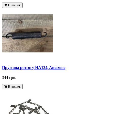
В кошик
Пружина розтягу HA134, Amazone
344 грн.
В кошик