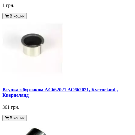
1 грн.
В кошик
Втулка з буртиком AC662021 АС662021, Kverneland ,
Квернеланд
361 грн.
В кошик