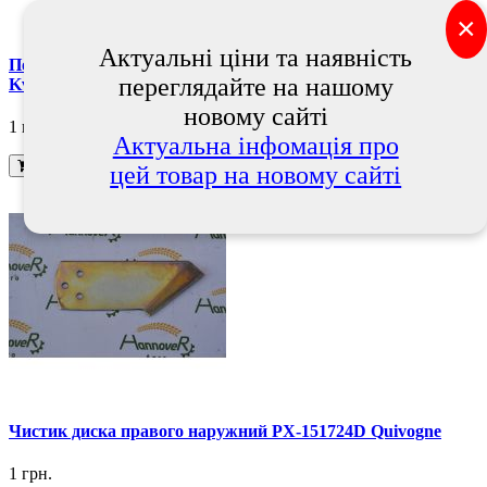
×
Актуальні ціни та наявність
Позиція 30 гнучкий зажим V2A AC494729 АС494729,
переглядайте на нашому
Kverneland , Квернеланд
новому сайті
1 грн.
Актуальна інфомація про
В кошик
цей товар на новому сайті
Чистик диска правого наружний PX-151724D Quivogne
1 грн.