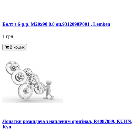
Болт з 6-р.р. M20x90 8,8 оц.9312090P001 , Lemken
1 грн.
В кошик
Лопатки розкидача з напленям оригінал, R4087089, KUHN,
Кун