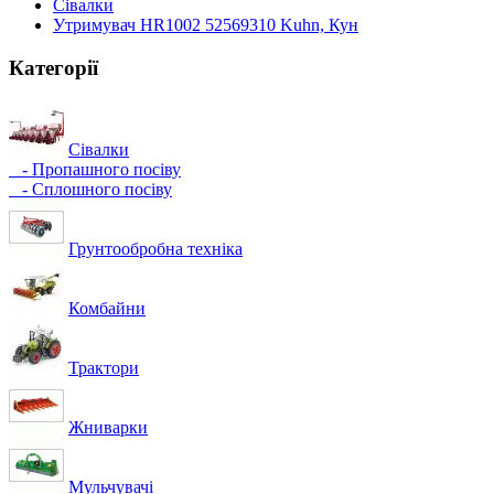
Сівалки
Утримувач HR1002 52569310 Kuhn, Кун
Категорії
Сівалки
- Пропашного посіву
- Сплошного посіву
Грунтообробна техніка
Комбайни
Трактори
Жниварки
Мульчувачі