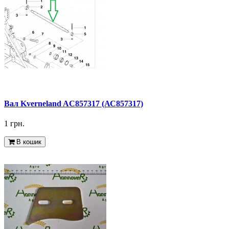
Вал Kverneland AC857317 (АС857317)
1 грн.
В кошик