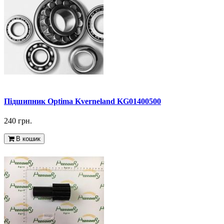
Підшипник Optima Kverneland KG01400500
240 грн.
В кошик