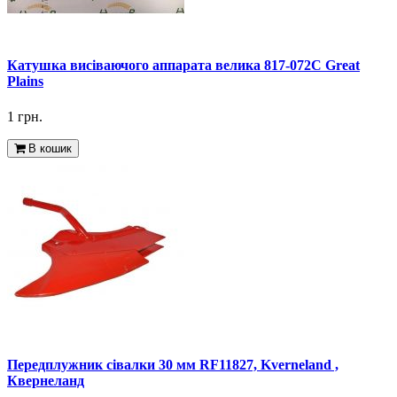
Катушка висіваючого аппарата велика 817-072C Great
Plains
1 грн.
В кошик
Передплужник сівалки 30 мм RF11827, Kverneland ,
Квернеланд