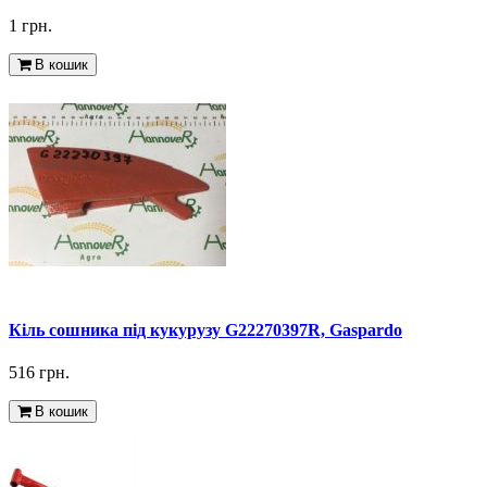
1 грн.
В кошик
Кіль сошника під кукурузу G22270397R, Gaspardo
516 грн.
В кошик