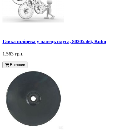
Гайка шліцева у палець плуга, 80205566, Kuhn
1.563 грн.
В кошик