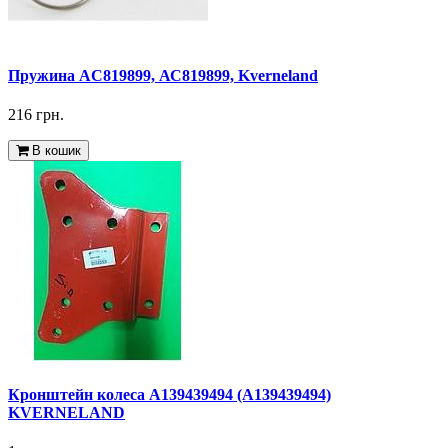
Пружина AC819899, АС819899, Kverneland
216 грн.
В кошик
Кронштейн колеса A139439494 (A139439494)
KVERNELAND