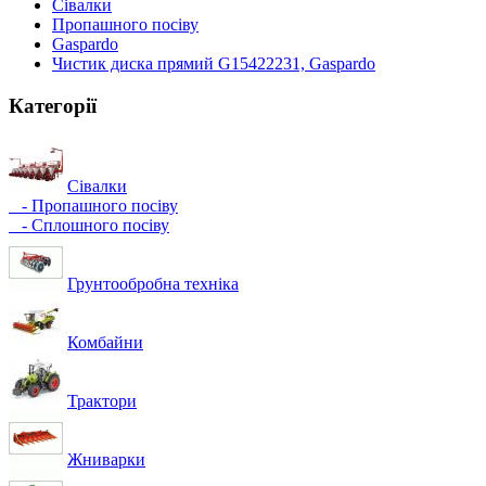
Сівалки
Пропашного посіву
Gaspardo
Чистик диска прямий G15422231, Gaspardo
Категорії
Сівалки
- Пропашного посіву
- Сплошного посіву
Грунтообробна техніка
Комбайни
Трактори
Жниварки