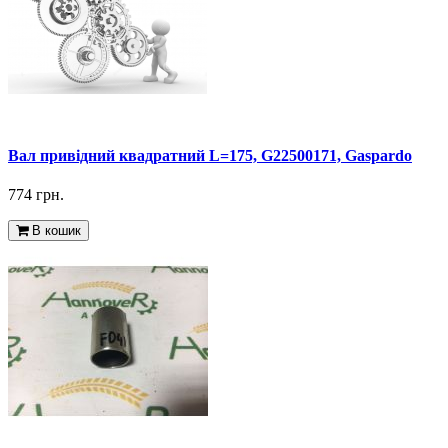
Вал привідний квадратний L=175, G22500171, Gaspardo
774 грн.
В кошик