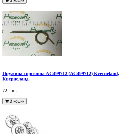
В кошик
Пружина торсіонна AC499712 (АС499712) Kverneland,
Квернеланд
72 грн.
В кошик