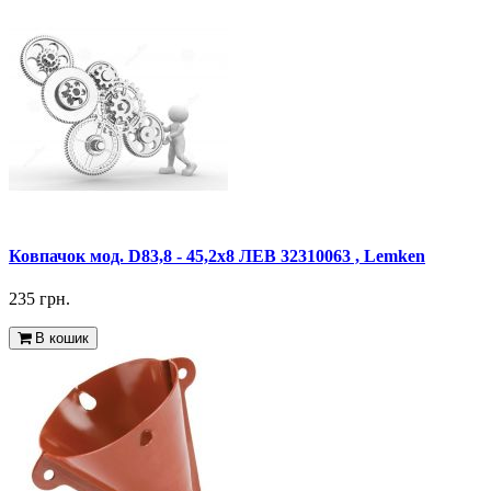
Ковпачок мод. D83,8 - 45,2x8 ЛЕВ 32310063 , Lemken
235 грн.
В кошик