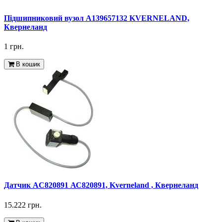
Підшипниковий вузол A139657132 KVERNELAND,
Квернеланд
1 грн.
В кошик
Датчик AC820891 АС820891, Kverneland , Квернеланд
15.222 грн.