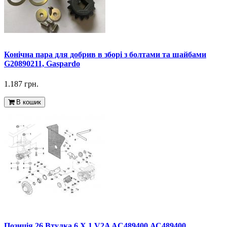
Конічна пара для добрив в зборі з болтами та шайбами
G20890211, Gaspardo
1.187 грн.
В кошик
Позиція 26 Втулка 6 X 1 V2A AC489400 АС489400