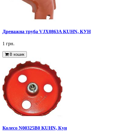
Дренажна труба VJX0863A KUHN, КУН
1 грн.
В кошик
Колесо N00325B0 KUHN, Кун