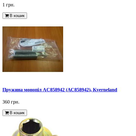
1 грн.
В кошик
Пружина монопіл AC858942 (АС858942), Kverneland
360 грн.
В кошик