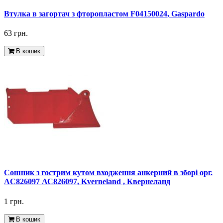
Втулка в загортач з фторопластом F04150024, Gaspardo
63 грн.
В кошик
Сошник з гострим кутом входження анкерний в зборі орг.
AC826097 АС826097, Kverneland , Квернеланд
1 грн.
В кошик