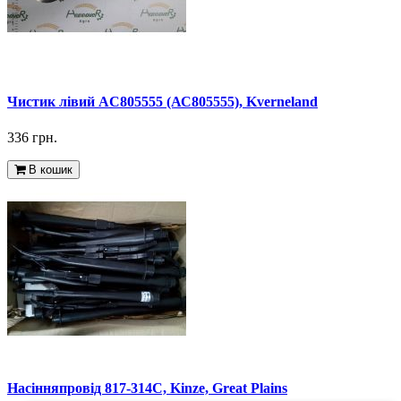
Чистик лівий AC805555 (АС805555), Kverneland
336 грн.
В кошик
Насінняпровід 817-314С, Kinze, Great Plains