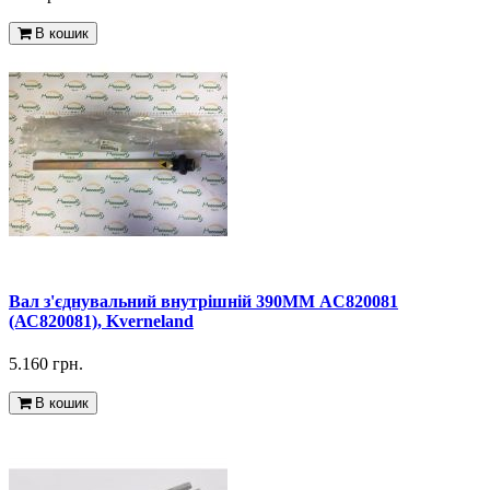
В кошик
Вал з'єднувальний внутрішній 390ММ AC820081
(АС820081), Kverneland
5.160 грн.
В кошик