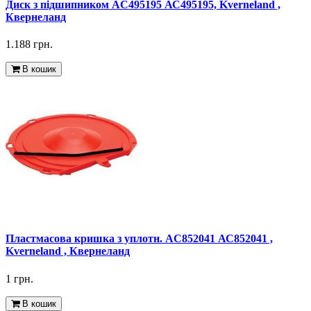
Диск з підшипником AC495195 АС495195, Kverneland ,
Квернеланд
1.188 грн.
В кошик
Пластмасова кришка з уплотн. AC852041 АС852041 ,
Kverneland , Квернеланд
1 грн.
В кошик