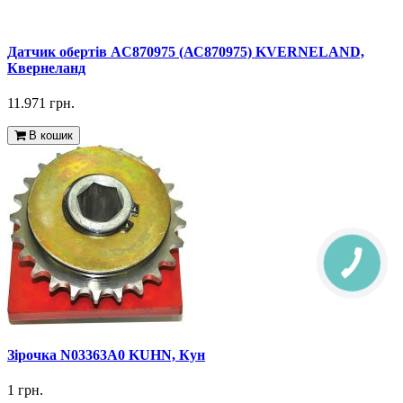
Датчик обертів AC870975 (АС870975) KVERNELAND,
Квернеланд
11.971 грн.
В кошик
Зірочка N03363A0 KUHN, Кун
1 грн.