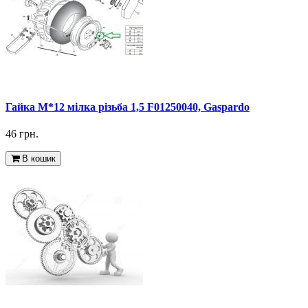
Гайка M*12 мілка різьба 1,5 F01250040, Gaspardo
46 грн.
В кошик