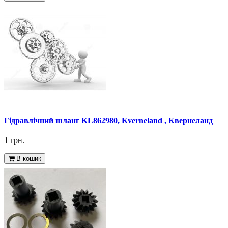
Гідравлічний шланг KL862980, Kverneland , Квернеланд
1 грн.
В кошик