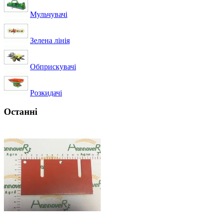
Мульчувачі
Зелена лінія
Обприскувачі
Розкидачі
Останні