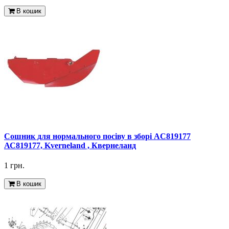
В кошик
Сошник для нормального посіву в зборі AC819177
АС819177, Kverneland , Квернеланд
1 грн.
В кошик