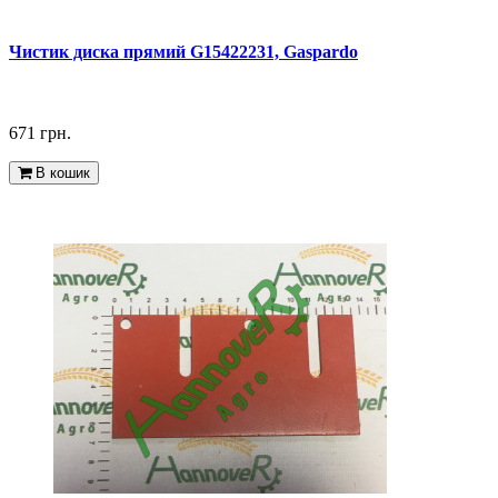
Чистик диска прямий G15422231, Gaspardo
671 грн.
В кошик