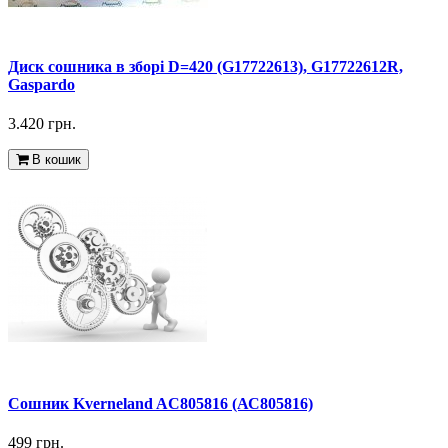
Диск сошника в зборі D=420 (G17722613), G17722612R,
Gaspardo
3.420 грн.
В кошик
Сошник Kverneland AC805816 (АС805816)
499 грн.