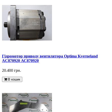
Гідромотор приводу вентилятора Optima Kverneland
AC870920 АС870920
20.400 грн.
В кошик